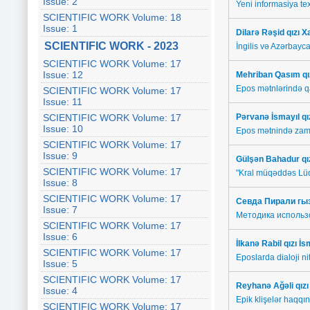
Issue: 2
Yeni informasiya tex
SCIENTIFIC WORK Volume: 18
Issue: 1
Dilarə Rəşid qızı
SCIENTIFIC WORK - 2023
İngilis və Azərbayca
SCIENTIFIC WORK Volume: 17
Issue: 12
Mehriban Qasım qı
Epos mətnlərində qar
SCIENTIFIC WORK Volume: 17
Issue: 11
SCIENTIFIC WORK Volume: 17
Pərvanə İsmayıl q
Issue: 10
Epos mətnində zam
SCIENTIFIC WORK Volume: 17
Issue: 9
Gülşən Bahadur qız
SCIENTIFIC WORK Volume: 17
"Kral müqəddəs Lüd
Issue: 8
SCIENTIFIC WORK Volume: 17
Севда Пирали
гы
Issue: 7
Методика использ
SCIENTIFIC WORK Volume: 17
Issue: 6
İlkanə Rabil qızı İ
SCIENTIFIC WORK Volume: 17
Eposlarda dialoji ni
Issue: 5
SCIENTIFIC WORK Volume: 17
Reyhanə Ağəli qız
Issue: 4
Epik klişelər haqqı
SCIENTIFIC WORK Volume: 17