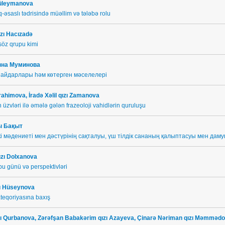
Süleymanova
rıq-əsaslı tədrisində müəllim və tələbə rolu
zı Hacızadə
 söz qrupu kimi
вна Муминова
ң айдарлары һәм көтерген мәселелері
brahimova, İradə Xəlil qızı Zamanova
n üzvləri ilə əmələ gələn frazeoloji vahidlərin quruluşu
 Бақыт
і мәдениеті мен дәстүрінің сақталуы, үш тілдік сананың қалыптасуы мен дам
ızı Dolxanova
bu günü və perspektivləri
zı Hüseynova
kateqoriyasına baxış
ızı Qurbanova, Zərəfşan Babakərim qızı Azayeva,
Çinarə Nəriman qızı Məmməd