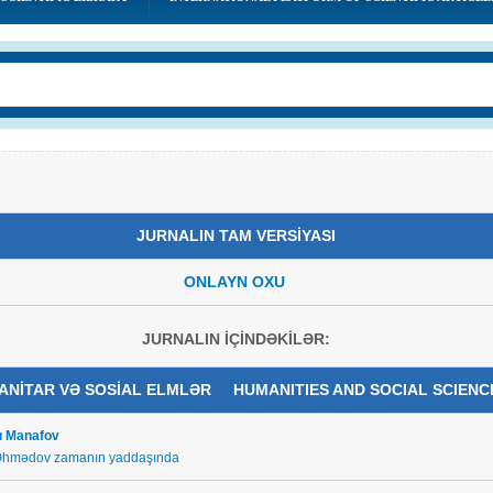
JURNALIN TAM VERSİYASI
ONLAYN OXU
JURNALIN İÇİNDƏKİLƏR:
ANİTAR VƏ SOSİAL ELMLƏR HUMANITIES AND SOCIAL SCIENC
u Manafov
Əhmədov zamanın yaddaşında