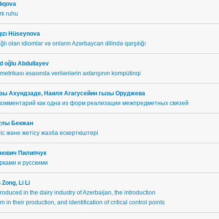
dıqova
rk ruhu
ızı
H
ü
seynova
ğlı olan idiomlar və onların Azərbaycan dilində qarşılığı
 oğlu Abdullayev
metrikası əsasında verilənlərin axtarışının kompütinqi
зы Ахундзаде, Наиля Агагусейин гызы Оруджева
комментарий как одна из форм реализации межпредметных связей
ұлы Бекжан
іс және жетісу жазба ескерткіштері
нович Пилипчук
рками и русскими
 Zong, Li Li
roduced in the dairy industry of Azerbaijan, the introduction
in their production, and identification of critical control points