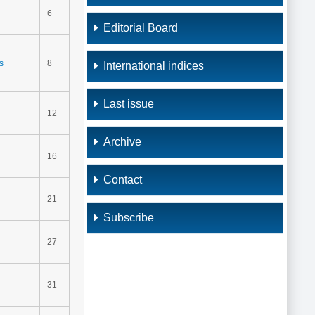
6
Editorial Board
s
8
International indices
Last issue
12
Archive
16
Contact
21
Subscribe
27
31