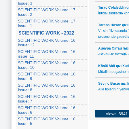
Issue: 3
Turac Cəlaləddin q
SCIENTIFIC WORK Volume: 17
İbtidai siniflərdə k
Issue: 2
SCIENTIFIC WORK Volume: 17
Təranə Həsən qız
Issue: 1
VII sinif fizikasınd
SCIENTIFIC WORK - 2022
prosesində şagirdlər
SCIENTIFIC WORK Volume: 16
Issue: 12
Айнура Октай
гыз
SCIENTIFIC WORK Volume: 16
Активные методы 
issue: 11
SCIENTIFIC WORK Volume: 16
Könül Akif qızı Xu
Issue: 10
Müəllim peşəsinə ha
SCIENTIFIC WORK Volume: 16
Issue: 9
Sevinc Burzu qız
SCIENTIFIC WORK Volume: 16
Ailə tiplərinin yeni
Issue: 8
SCIENTIFIC WORK Volume: 16
Issue: 7
SCIENTIFIC WORK Volume: 16
Issue: 6
Views: 3941
SCIENTIFIC WORK Volume: 16
Issue: 5