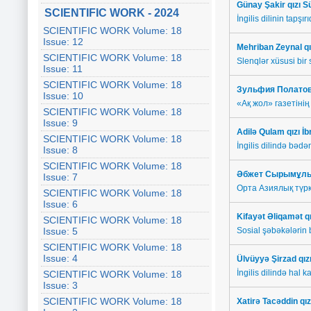
Günay Şakir qızı 
SCIENTIFIC WORK - 2024
İngilis dilinin tapşı
SCIENTIFIC WORK Volume: 18
Issue: 12
Mehriban Zeynal qı
SCIENTIFIC WORK Volume: 18
Slenqlər xüsusi bir
Issue: 11
SCIENTIFIC WORK Volume: 18
Зульфия Полато
Issue: 10
«Ақ жол» газетіні
SCIENTIFIC WORK Volume: 18
Issue: 9
Adilə Qulam qızı İ
SCIENTIFIC WORK Volume: 18
İngilis dilində bədə
Issue: 8
SCIENTIFIC WORK Volume: 18
Әбжет Сырымұлы
Issue: 7
Орта Азиялық түрк
SCIENTIFIC WORK Volume: 18
Issue: 6
Kifayət Əliqamət q
SCIENTIFIC WORK Volume: 18
Issue: 5
Sosial şəbəkələrin 
SCIENTIFIC WORK Volume: 18
Issue: 4
Ülvüyyə Şirzad qı
İngilis dilində hal 
SCIENTIFIC WORK Volume: 18
Issue: 3
SCIENTIFIC WORK Volume: 18
X
atirə Tacəddin q