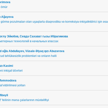
Kərimova
 ömür
zı Ağayeva
görmə pozulmaları olan uşaqlarla diaqnostika və korreksiya-inkişafetdirici işin əsa
оглу
Эйюбов, Севда Сахават гызы Ибрагимова
ютерных технологий в начальных классах
oğlu Abdullayev, Vüsalə Əlyaq qızı Abuzərova
cud təhlükəsizlik problemləri və onların həlli
ızı Kasimi
 inkişaf dövrləri
zı Məmmədova
af etdirilməsi yolları
fibəyli
t” feilinin məna çalarlarının müxtəlifliyi