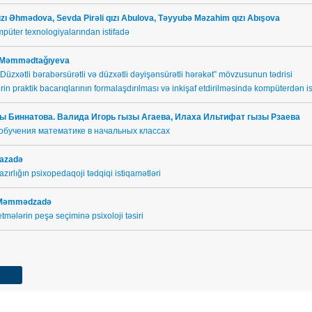
ızı Əhmədova, Sevda Pirəli qızı Abulova,
Təyyubə Məzahim qızı Abışova
ompüter texnologiyalarından istifadə
ı Məmmədtağıyeva
a “Düzxətli bərabərsürətli və düzxətli dəyişənsürətli hərəkət” mövzusunun tədrisi
in praktik bacarıqlarının formalaşdırılması və inkişaf etdirilməsində kompüterdən is
ы Биннатова. Валида Игорь гызы Агаева,
Илаха Ильтифат гызы Рзаева
обучения математике в начальных классах
dazadə
zırlığın psixopedaqoji tədqiqi istiqamətləri
ı Məmmədzadə
yetmələrin peşə seçiminə psixoloji təsiri