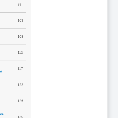
99
103
108
113
117
уы
122
126
ova
130