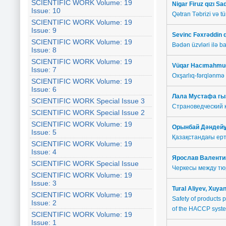
SCIENTIFIC WORK Volume: 19
Nigar Firuz qızı Sa
Issue: 10
Qətran Təbrizi və tü
SCIENTIFIC WORK Volume: 19
Issue: 9
Sevinc
Fəxrəddin q
SCIENTIFIC WORK Volume: 19
Bədən üzvləri ilə ba
Issue: 8
SCIENTIFIC WORK Volume: 19
Vüqar Hacımahmud
Issue: 7
Oxşarlıq-fərqlənmə 
SCIENTIFIC WORK Volume: 19
Issue: 6
Лала Мустафа гы
SCIENTIFIC WORK Special Issue 3
Страноведческий 
SCIENTIFIC WORK Special Issue 2
SCIENTIFIC WORK Volume: 19
Орынбай Дәндей
Issue: 5
Қазақстандағы ерт
SCIENTIFIC WORK Volume: 19
Issue: 4
Ярослав Валенти
SCIENTIFIC WORK Special Issue
Черкесы между тю
SCIENTIFIC WORK Volume: 19
Issue: 3
Tural Aliyev, Xuyan
SCIENTIFIC WORK Volume: 19
Safety of products p
Issue: 2
of the HACCP system 
SCIENTIFIC WORK Volume: 19
Issue: 1