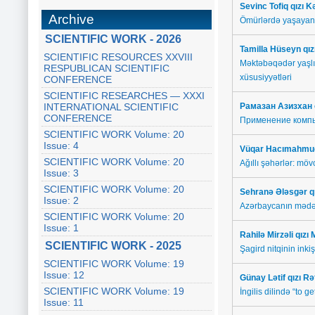
Sevinc Tofiq qızı 
Archive
Ömürlərdə yaşayan
SCIENTIFIC WORK - 2026
Tamilla Hüseyn qı
SCIENTIFIC RESOURCES XXVIII
Məktəbəqədər yaşlı 
RESPUBLICAN SCIENTIFIC
xüsusiyyətləri
CONFERENCE
SCIENTIFIC RESEARCHES — XXXI
INTERNATIONAL SCIENTIFIC
Рамазан Азизхан 
CONFERENCE
Применение компь
SCIENTIFIC WORK Volume: 20
Issue: 4
Vüqar
Hacımahmud 
SCIENTIFIC WORK Volume: 20
Ağıllı şəhərlər: möv
Issue: 3
SCIENTIFIC WORK Volume: 20
Sehranə Ələsgər q
Issue: 2
Azərbaycanın mədəni
SCIENTIFIC WORK Volume: 20
Issue: 1
Rahilə Mirzəli qı
SCIENTIFIC WORK - 2025
Şagird nitqinin inkiş
SCIENTIFIC WORK Volume: 19
Issue: 12
Günay Lətif qızı Rə
SCIENTIFIC WORK Volume: 19
İngilis dilində “to ge
Issue: 11