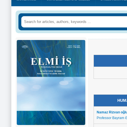
HUM
Namaz Rizvan oğl
Professor Bayram 