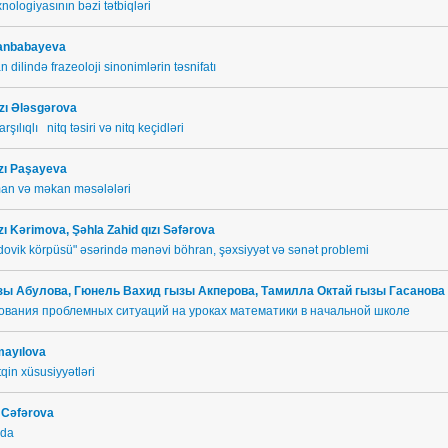
nologiyasının bəzi tətbiqləri
 Xanbabayeva
n dilində frazeoloji sinonimlərin təsnifatı
zı Ələsgərova
şılıqlı nitq təsiri və nitq keçidləri
ızı Paşayeva
an və məkan məsələləri
ı Kərimova, Şəhla Zahid qızı Səfərova
ovik körpüsü" əsərində mənəvi böhran, şəxsiyyət və sənət problemi
зы
Абулова, Гюнель Вахид
гызы
Акперова,
Тамилла Октай гызы Гасанова
ования проблемных ситуаций на уроках математики в начальной школе
smayılova
tqin xüsusiyyətləri
ı Cəfərova
nda