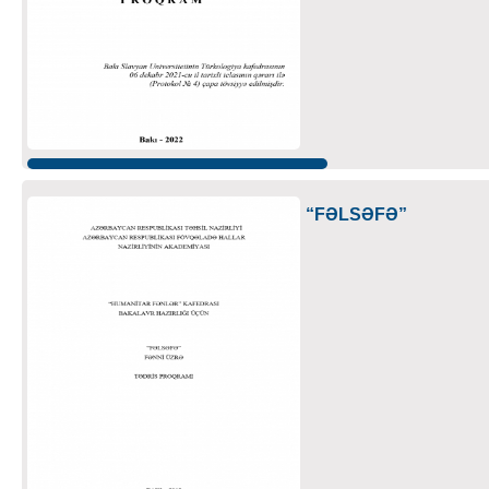
“FƏLSƏFƏ”