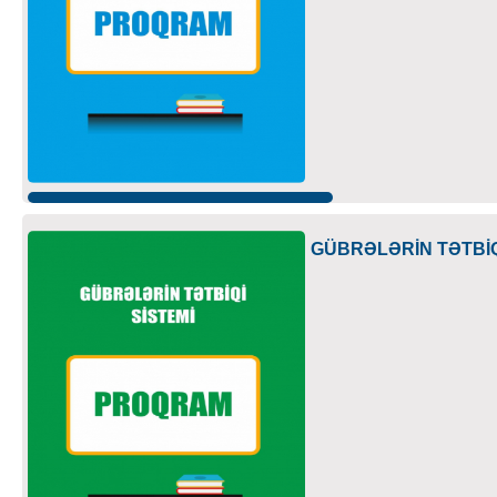
GÜBRƏLƏRİN TƏTBİQ