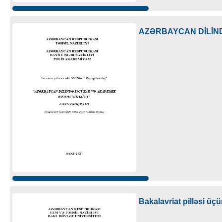
AZƏRBAYCAN DİLİND
Bakalavriat pilləsi üçü