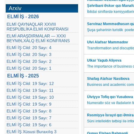
Şəhribani Əskər qızı Mana
Arxiv
İbtidai siniflərdə kəmiyyətlə
ELMİ İŞ - 2026
ELMİ QAYNAQLAR XXVIII
Sərvinaz Məmmədhəsən qızı
RESPUBLİKA ELMİ KONFRANSI
Şuşa şəhərinin turistik poeten
ELMİ ARAŞDIRMALAR — XXXI
BEYNƏLXALQ ELMİ KONFRANS
Ulvi Alafsar Mammadov
ELMİ İŞ Cild: 20 Sayı: 4
Transformation and discuptio
ELMİ İŞ Cild: 20 Sayı: 3
Ulkar Yagub Aliyeva
ELMİ İŞ Cild: 20 Sayı: 2
The importance of business
ELMİ İŞ Cild: 20 Sayı: 1
ELMİ İŞ - 2025
Shafag Alafsar Nasibova
ELMİ İŞ Cild: 19 Sayı: 12
Business and academic comm
ELMİ İŞ Cild: 19 Sayı: 11
ELMİ İŞ Cild: 19 Sayı: 10
Ülviyyə Tofiq qızı Yusubova
Numerativ söz və ifadələrin 
ELMİ İŞ Cild: 19 Sayı: 9
ELMİ İŞ Cild: 19 Sayı: 8
Rəsmiyyə İsrayıl qızı Əmir
ELMİ İŞ Cild: 19 Sayı: 7
Süni intellektin tətbiqi ilə in
ELMİ İŞ Cild: 19 Sayı: 6
ELMİ İŞ Xüsusi Buraxılış 3
Gunay Elshan Bahmanli