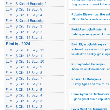
ELMİ İŞ Xüsusi Buraxılış 2
Suggestions on work to be d
ELMİ İŞ Cild: 19 Sayı: 5
Rübabə Elsəvər qızı Həsənl
ELMİ İŞ Cild: 19 Sayı: 4
1950-1990-cı illərdə alınma s
ELMİ İŞ Xüsusi Buraxılış
ELMİ İŞ Cild: 19 Sayı: 3
Fərid Azər oğlu Rüstəmli
ELMİ İŞ Cild: 19 Sayı: 2
Bələdiyyə fəaliyyətinin form
ELMİ İŞ Cild: 19 Sayı: 1
Elmi iş - 2024
Elvin Elçin oğlu Mirzəyev
Pul-kredit siyаsətinin inkişаf
ELMİ İŞ Cild: 18 Sayı: 12
və elektrоn bаnkçılığın inkişа
ELMİ İŞ Cild: 18 Sayı: 11
ELMİ İŞ Cild: 18 Sayı: 10
Nurbəy Vahid Fərzəliyev
ELMİ İŞ Cild: 18 Sayı: 9
İbtidai və antik dövrlər dini ab
ELMİ İŞ Cild: 18 Sayı: 8
ELMİ İŞ Cild: 18 Sayı: 7
Khavar Ali Babayeva
ELMİ İŞ Cild: 18 Sayı: 6
History, types and role of in
ELMİ İŞ Cild: 18 Sayı: 5
Ülkər Aydın qızı Möhnətova
ELMİ İŞ Cild: 18 Sayı: 4
Sığorta şirkətlərinin kapital
ELMİ İŞ Cild: 18 Sayı: 3
ELMİ İŞ Cild: 18 Sayı: 2
Leyla Qabil qızı Məmişova