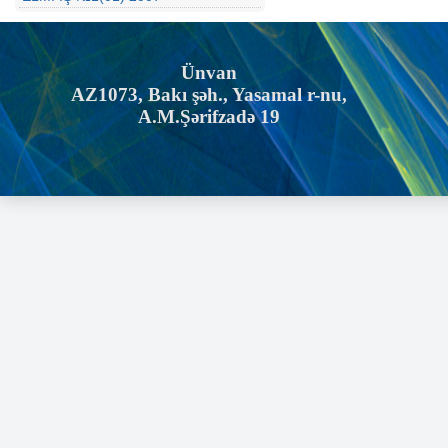
Ünvan
AZ1073, Bakı şəh., Yasamal r-nu,
A.M.Şərifzadə 19