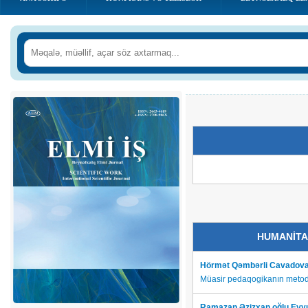
HUMANİTA
Hörmət Qəmbərli Cavadova
Müasir pedaqogikanın metodo
Ramazan Əzizxan oğlu Eyyub