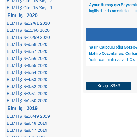
ELMİ İŞ Cild: 15 Sayı: 2
Aynur Humay qızı Bayramlı
ELMİ İŞ Cild: 15 Sayı: 1
İngilis dilində omonimlərin s
Elmi iş - 2020
ELMİ İŞ №12/61 2020
ELMI İŞ №11/60 2020
ELMİ İŞ №10/59 2020
ELMİ İŞ №9/58 2020
Yasin Qaibqulu oğlu Gözəlov
ELMİ İŞ №8/57 2020
Mahirə Qəzənfər qızı Qurb
ELMİ İŞ №7/56 2020
Yerli qaramalın və yerli X s
ELMİ İŞ №6/55 2020
ELMİ İŞ №5/54 2020
ELMİ İŞ №4/53 2020
Baxış: 3953
ELMİ İŞ №3/52 2020
ELMİ İŞ №2/51 2020
ELMİ İŞ №1/50 2020
Elmi iş - 2019
ELMİ İŞ №10/49 2019
ELMİ İŞ №9/48 2019
ELMİ İŞ №8/47 2019