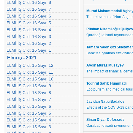
ELMİ İŞ Cild: 16 Sayı: 8
ELMİ İŞ Cild: 16 Sayı: 7
Murad Mahammadali Agha
ELMİ İŞ Cild: 16 Sayı: 6
The relevance of Non-Aligned
ELMİ İŞ Cild: 16 Sayı: 5
Pünhan Nizami oğlu Quliye
ELMİ İŞ Cild: 16 Sayı: 4
Qarabağ iqtisadi rayonunda tu
ELMİ İŞ Cild: 16 Sayı: 3
ELMİ İŞ Cild: 16 Sayı: 2
Tamara Valeh qızı Süleyma
ELMİ İŞ Cild: 16 Sayı: 1
Bank fəaliyyətinin effektivlik g
Elmi iş - 2021
ELMİ İŞ Cild: 15 Sayı: 12
Aydın Muraz Musayev
The impact of financial cent
ELMİ İŞ Cild: 15 Sayı: 11
ELMİ İŞ Cild: 15 Sayı: 10
Toghrul Sahib
Hummatli
ELMİ İŞ Cild: 15 Sayı: 9
Ecotourism and medical touri
ELMİ İŞ Cild: 15 Sayı: 8
ELMİ İŞ Cild: 15 Sayı: 7
Javidan
Natig
Badalov
ELMİ İŞ Cild: 15 Sayı: 6
Effects of the COVID-19 pand
ELMİ İŞ Cild: 15 Sayı: 5
ELMİ İŞ Cild: 15 Sayı: 4
Sinan Diyar Cəfərzadə
Qarabağ iqtisadi rayonunun da
ELMİ İŞ Cild: 15 Sayı: 3