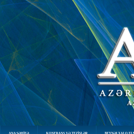
ANA SƏHIFƏ
KONFRANS VƏ TEZİSLƏR
BEYNƏLXALQ EL