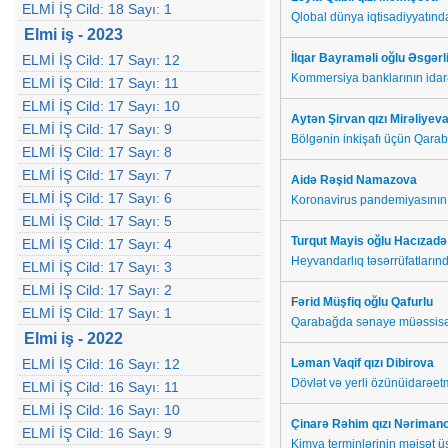
ELMİ İŞ Cild: 18 Sayı: 1
Qlobal dünya iqtisadiyyatında
Elmi iş - 2023
İlqar Bayraməli oğlu
Əsgərl
ELMİ İŞ Cild: 17 Sayı: 12
Kommersiya banklarının idarə
ELMİ İŞ Cild: 17 Sayı: 11
ELMİ İŞ Cild: 17 Sayı: 10
Aytən Şirvan qızı Mirəliyev
ELMİ İŞ Cild: 17 Sayı: 9
Bölgənin inkişafı üçün Qaraba
ELMİ İŞ Cild: 17 Sayı: 8
ELMİ İŞ Cild: 17 Sayı: 7
Aidə Rəşid Namazova
ELMİ İŞ Cild: 17 Sayı: 6
Koronavirus pandemiyasının (
ELMİ İŞ Cild: 17 Sayı: 5
Turqut Mayis oğlu Hacızadə
ELMİ İŞ Cild: 17 Sayı: 4
Heyvandarlıq təsərrüfatların
ELMİ İŞ Cild: 17 Sayı: 3
ELMİ İŞ Cild: 17 Sayı: 2
F
ərid Müşfiq oğlu Qafurlu
ELMİ İŞ Cild: 17 Sayı: 1
Qarabağda sənaye müəssisələr
Elmi iş - 2022
ELMİ İŞ Cild: 16 Sayı: 12
Ləman Vaqif qızı Dibirova
Dövlət və yerli özünüidarəetm
ELMİ İŞ Cild: 16 Sayı: 11
ELMİ İŞ Cild: 16 Sayı: 10
Çinarə Rəhim qızı Nərimano
ELMİ İŞ Cild: 16 Sayı: 9
Kimya terminlərinin məişət 