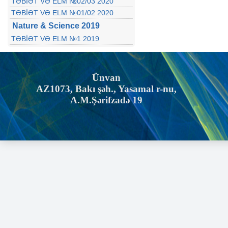
TƏBİƏT VƏ ELM №02/03 2020
TƏBİƏT VƏ ELM №01/02 2020
Nature & Science 2019
TƏBİƏT VƏ ELM №1 2019
Ünvan
AZ1073, Bakı şəh., Yasamal r-nu,
A.M.Şərifzadə 19