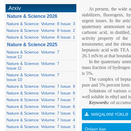
Arxiv
At present, the wide a
stabilizers, fluorogens, 
Nature & Science 2026
urgent issues. In the arti
Nature & Science: Volume: 8 Issue: 3
quaternary ammonium sal
Nature & Science: Volume: 8 Issue: 2
carbonic acid, in distill
Nature & Science: Volume: 8 Issue: 1
activity property of the
tensiometer, and the elem
Nature & Science 2025
heptanoic acid with TEA s
Nature & Science: Volume: 7
26.3 mN/m at that boundar
Issue:12
In the quaternary ammo
Nature & Science: Volume: 7
mass fraction of hydrogen 
Issue:11
is 5%.
Nature & Science: Volume: 7
The complex of heptano
Issue:10
pure and 5% percent form o
Nature & Science: Volume: 7 Issue: 9
Solutions of various 
Nature & Science: Volume: 7 Issue: 8
well soluble in ethyl and i
Nature & Science: Volume: 7 Issue: 7
Keywords:
oil accumula
Nature & Science: Volume: 7 Issue: 6
Nature & Science: Volume: 7 Issue: 5
MƏQALƏNİ YÜKLƏ
Nature & Science: Volume: 7 Issue: 4
Nature & Science: Volume: 7 Issue: 3
Onlayn bax