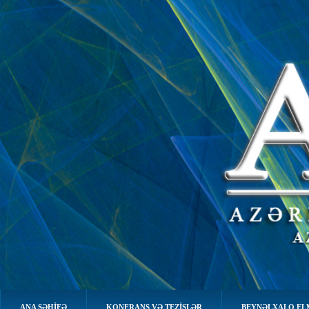
ANA SƏHIFƏ
KONFRANS VƏ TEZİSLƏR
BEYNƏLXALQ EL